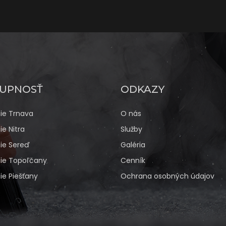
UPNOSŤ
ODKAZY
ie Trnava
O nás
e Nitra
Služby
ie Sereď
Galéria
ie Topoľčany
Cenník
e Piešťany
Ochrana osobných údajov